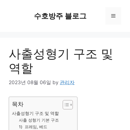
Skip
to
수호방주 블로그
Menu
content
사출성형기 구조 및
역할
2023년 08월 06일
by
관리자
목차
사출성형기 구조 및 역할
사출 성형기 기본 구조
1) 프레임, 베드